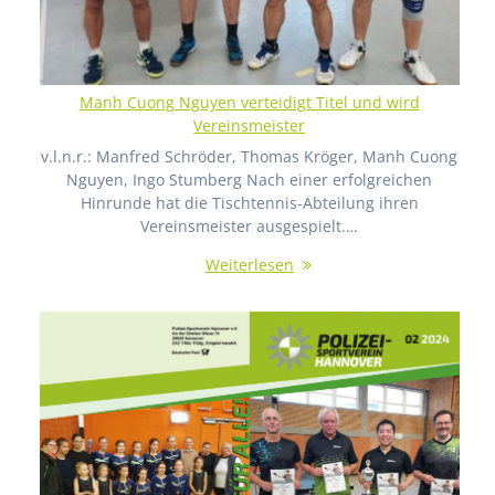
Manh Cuong Nguyen verteidigt Titel und wird
Vereinsmeister
v.l.n.r.: Manfred Schröder, Thomas Kröger, Manh Cuong
Nguyen, Ingo Stumberg Nach einer erfolgreichen
Hinrunde hat die Tischtennis-Abteilung ihren
Vereinsmeister ausgespielt.…
Weiterlesen