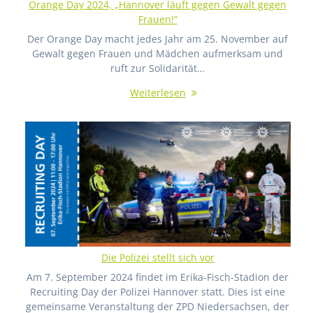
Orange Day 2024, „Hannover läuft gegen Gewalt gegen
Frauen!“
Der Orange Day macht jedes Jahr am 25. November auf
Gewalt gegen Frauen und Mädchen aufmerksam und
ruft zur Solidarität…
Weiterlesen
Die Polizei stellt sich vor
Am 7. September 2024 findet im Erika-Fisch-Stadion der
Recruiting Day der Polizei Hannover statt. Dies ist eine
gemeinsame Veranstaltung der ZPD Niedersachsen, der