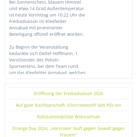
Bei Sonnenschein, blauem Himmel
und etwa 14 Grad Außentemperatur
ist heute Vormittag um 10:22 Uhr die
Freibadsaison im Kleefelder
Annabad mit prominenter
Beteiligung offiziell eröffnet worden.
Zu Beginn der Veranstaltung
bedankte sich Detlef Hoffmann, 1.
Vorsitzender des Polizei-
Sportvereins, bei dem Team rund
um das Kleefelder Annabad, welches
das Bad für die Eröffnung
hergerichtet hatte. Insbesondere
lobte er die schnelle Behebung eines
Eröffnung der Freibadsaison 2026
Wasserschadens im letzten Jahr,
welcher zu einer zeitweisen
Auf gute Nachbarschaft: Eilenriedestift lädt PSV ein
Schließung des Bades führte.
Rollstuhlmobilität Wohnortnah
Zudem ergänzte Hoffmann, welche
Relevanz den vielen auch
Orange Day 2024, „Hannover läuft gegen Gewalt gegen
ehrenamtlichen Helferinnen und
Frauen!“
Helfer des Kleefelder Annabads bei