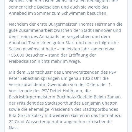
werden. Von der Osten wünschte allen Beteiligten eine
sonnenreiche Badesaison und auch sie werde das
Annabad im Sommer zum Schwimmen besuchen.
Nachdem der erste Bürgermeister Thomas Herrmann die
gute Zusammenarbeit zwischen der Stadt Hannover und
dem Team des Annabads hervorgehoben und dem
Annabad-Team einen guten Start und eine erfolgreiche
Saison gewünscht hatte – im letzten Jahr kamen etwa
155.000 Besucher – stand der Eröffnung der
Freibadsaison nichts mehr im Wege.
Mit dem „Startschuss“ des Ehrenvorsitzenden des PSV
Peter Sebastian sprangen um genau 10:28 Uhr die
Vereinspräsidentin Gwendolin von der Osten, der 1.
Vorsitzende des PSV Detlef Hoffmann, die
Bezirksbürgermeisterin Buchholz-Kleefeld Belgin Zaman,
der Präsident des Stadtsportbundes Benjamin Chatton
sowie die ehemalige Präsidentin des Stadtsportbundes
Rita Girschikofsky mit weiteren Gästen in das mit nahezu
22 Grad Wassertemperatur angenehm erfrischende
Nass.