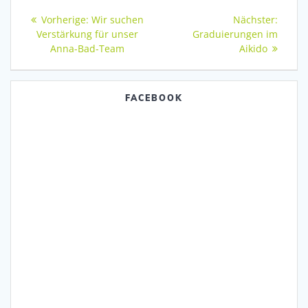
Beitragsnavigation
Vorheriger
Nächs
Vorherige:
Wir suchen
Nächster:
Beitrag:
Beitra
Verstärkung für unser
Graduierungen im
Anna-Bad-Team
Aikido
FACEBOOK